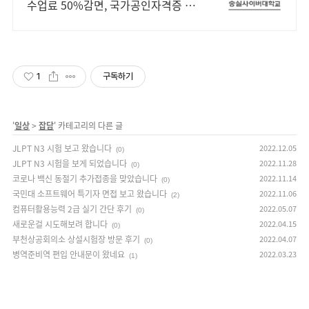
수업료 50%감면, 국가공인자격증 취
득! 100% 온라인강의! 4년제 학위인
정! 실력으로 승부하는 한국 최초 사이
버대학교!
1
구독하기
'
일상
>
잡담
' 카테고리의 다른 글
JLPT N3 시험 보고 왔습니다
2022.12.05
(0)
JLPT N3 시험을 보게 되었습니다
2022.11.28
(0)
코로나 백신 동절기 추가접종을 맞았습니다
2022.11.14
(0)
국민대 소프트웨어 특기자 면접 보고 왔습니다
2022.11.06
(2)
컴퓨터활용능력 2급 실기 간단 후기
2022.05.07
(0)
새로운걸 시도해보려 합니다
2022.04.15
(0)
부천상공회의소 상설시험장 방문 후기
2022.04.07
(0)
병역준비역 편입 안내문이 왔네요
2022.03.23
(1)