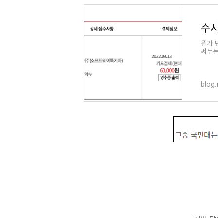
수시
뭔가 
써두는
blog