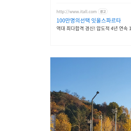
http://www.itall.com
광고
100만명의선택 잇올스파르타
역대 최다합격 경신! 압도적 4년 연속 