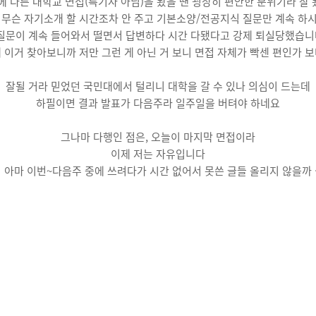
에 다른 대학교 면접(특기자 아님)을 봤을 땐 굉장히 편안한 분위기라 잘
 무슨 자기소개 할 시간조차 안 주고 기본소양/전공지식 질문만 계속 하
문이 계속 들어와서 떨면서 답변하다 시간 다됐다고 강제 퇴실당했습니다(
 이거 찾아보니까 저만 그런 게 아닌 거 보니 면접 자체가 빡센 편인가 
잘될 거라 믿었던 국민대에서 털리니 대학을 갈 수 있나 의심이 드는데
하필이면 결과 발표가 다음주라 일주일을 버텨야 하네요
그나마 다행인 점은, 오늘이 마지막 면접이라
이제 저는 자유입니다
 아마 이번~다음주 중에 쓰려다가 시간 없어서 못쓴 글들 올리지 않을까