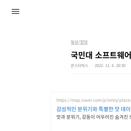
본문 바로가기
일상/잡담
국민대 소프트웨어
몬스터박스
2022. 11. 6. 20:30
https://map.naver.com/p/entry/plac
감성적인 분위기와 특별한 맛 데이
맛과 분위기, 감동이 어우러진 숨겨진 