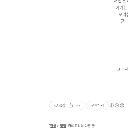
저번 달
여기는
꼬리질
근데
그래서
공감
구독하기
'
일상
>
잡담
' 카테고리의 다른 글