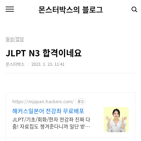
본문 바로가기
몬스터박스의 블로그
일상/잡담
JLPT N3 합격이네요
몬스터박스
2023. 1. 23. 11:41
https://mjapan.hackers.com/
광고
해커스일본어 전강좌 무료배포
JLPT/기초/회화/한자 전강좌 진짜 다
줌! 자료집도 챙겨준다니까 일단 받아
가!