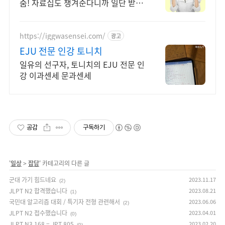
줌! 자료집도 챙겨준다니까 일단 받아
가!
https://iggwasensei.com/
광고
EJU 전문 인강 토니치
일유의 선구자, 토니치의 EJU 전문 인
강 이과센세 문과센세
공감
구독하기
'
일상
>
잡담
' 카테고리의 다른 글
군대 가기 힘드네요
2023.11.17
(2)
JLPT N2 합격했습니다
2023.08.21
(1)
국민대 알고리즘 대회 / 특기자 전형 관련해서
2023.06.06
(2)
JLPT N2 접수했습니다
2023.04.01
(0)
JLPT N3 168 = JPT 805
2023.02.20
(0)