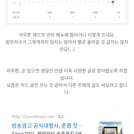
아무튼 애드핏 관리 메뉴에 들어가니 이렇게 뜨네요.
방문자수가 그렇게까지 많지는 않아서 별로 올라갈 것 같지는 않지
만요(...)
아무튼, 곧 있으면 생일인 만큼 더욱 다양한 글로 찾아뵙도록 하겠
습니다.
요즘은 카드 글만 쓰는 것 같아서 다른 주제의 글도 써보려고 합니
다.
http://juncomad.com
광고
방송광고 공식대행사, 준콤 첫광
고 진행시 20% 할인!
Since2001, 제작부터 송출까지 OK