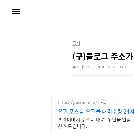
본문 바로가기
공지
(구)블로그 주소가
몬스터박스
2020. 5. 20. 03:10
https://posroom.kr/
광고
우편 포스룸 우편물 대리수령 24시
프라이버시 주소지 대여, 우편물 안심 
신 해드립니다.