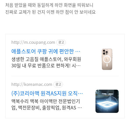
처음 받았을 때와 동일하게 하얀 화면을 띄워보니
진짜로 교체가 된 건지 이젠 하얀 점이 안 보이네요
http://m.coupang.com
광고
애플스토어 쿠팡 귀에 편안한 맞
춤 착용감
생생한 고음질 애플스토어, 와우회원
30일 내 무료 반품으로 편하게! 시끄
러운 환경에서도 나만의 공간을, 로켓
배송으로 빠르게 받아보세요.
http://koreamac.com
광고
(주)코리아맥 원격AS지원 오직 맥
PC 전문기업
맥북수리 맥북 아이맥만 전문법인기
업, 맥전문장비, 출장픽업, 원격AS 서
울, 경기, 인천 일부지역 당일 출장, 픽
업전문엔지니어 대기