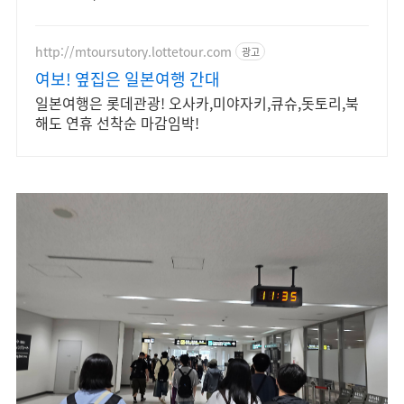
http://mtoursutory.lottetour.com
광고
여보! 옆집은 일본여행 간대
일본여행은 롯데관광! 오사카,미야자키,큐슈,돗토리,북
해도 연휴 선착순 마감임박!