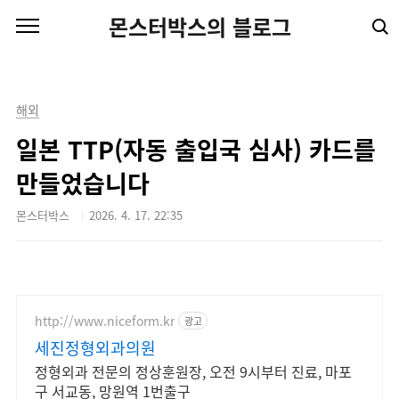
본문 바로가기
몬스터박스의 블로그
해외
일본 TTP(자동 출입국 심사) 카드를
만들었습니다
몬스터박스
2026. 4. 17. 22:35
http://www.niceform.kr
광고
세진정형외과의원
정형외과 전문의 정상훈원장, 오전 9시부터 진료, 마포
구 서교동, 망원역 1번출구